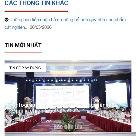
CÁC THÔNG TIN KHÁC
Thông báo tiếp nhận hồ sơ công bố hợp quy cho sản phẩm
cát nghiền...
26/05/2026
TIN MỚI NHẤT
TIN SỞ XÂY DỰNG
(Infographic) Đắk Lắk trong kỷ nguyên mới:
Định vị chiến lược -...
13/07/2026
265