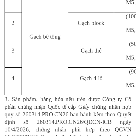
M5,
(10
2
Gạch block
M5,
Gạch bê tông
(5
3
Gạch thẻ
M5,
(9
4
Gạch 4 lỗ
M5,
3.
Sản phẩm, hàng hóa nêu trên được
Công ty Cổ
phần chứng nhận Quốc tế
cấp
Giấy chứng nhận hợp
quy số
260314.PRO.CN26 ban hành
kèm theo Quyết
định số
260314.PRO.CN26/QĐCN-ICB
ngày
10/4/2026, chứng nhận phù hợp theo QCVN