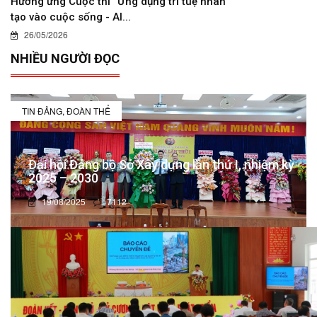
Hưởng ứng Cuộc thi “Ứng dụng trí tuệ nhân
tạo vào cuộc sống - AI...
26/05/2026
NHIỀU NGƯỜI ĐỌC
TIN ĐẢNG, ĐOÀN THỂ
Đại hội Đảng bộ Sở Xây dựng lần thứ I, nhiệm kỳ
2025 – 2030
19/08/2025
7112