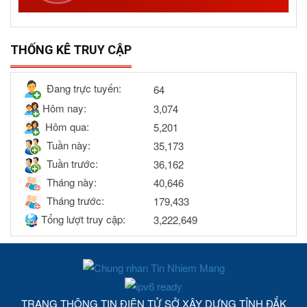
THỐNG KÊ TRUY CẬP
Đang trực tuyến:
64
Hôm nay:
3,074
Hôm qua:
5,201
Tuần này:
35,173
Tuần trước:
36,162
Tháng này:
40,646
Tháng trước:
179,433
Tổng lượt truy cập:
3,222,649
TRANG THÔNG TIN ĐIỆN TỬ SỞ XÂY DỰNG TỈNH ĐẮK