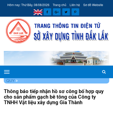
Hôm nay: Thứ Bảy, 08/08/2026
Trang chủ
Liên hệ
Sơ đồ Website
Sở
TRANG CHỦ
THÔNG TIN
TIẾP NHẬN CÔNG BỐ HỢP
Xây
QUY
dựng
Thông báo tiếp nhận hồ sơ công bố hợp quy
tỉnh
cho sản phẩm gạch bê tông của Công ty
Đắk
TNHH Vật liệu xây dựng Gia Thành
Lắk