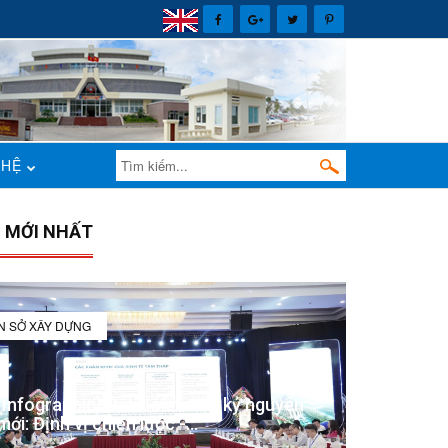
 HỆ
N MỚI NHẤT
IN SỞ XÂY DỰNG
(Infographic) Đắk Lắk trong kỷ nguyên
mới: Định vị chiến lược -...