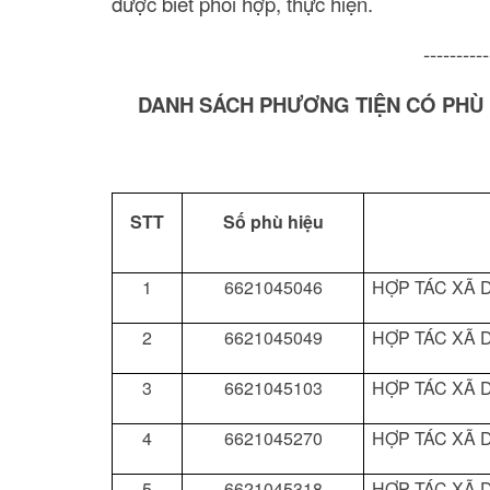
được biết phối hợp, thực hiện.
----------
DANH SÁCH PHƯƠNG TIỆN CÓ PHÙ 
STT
Số phù hiệu
1
6621045046
HỢP TÁC XÃ D
2
6621045049
HỢP TÁC XÃ D
3
6621045103
HỢP TÁC XÃ D
4
6621045270
HỢP TÁC XÃ D
5
6621045318
HỢP TÁC XÃ D