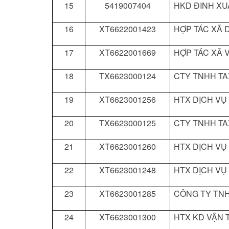
15
5419007404
HKD ĐINH XU
16
XT6622001423
HỢP TÁC XÃ D
17
XT6622001669
HỢP TÁC XÃ V
18
TX6623000124
CTY TNHH TA
19
XT6623001256
HTX DỊCH VỤ
20
TX6623000125
CTY TNHH TA
21
XT6623001260
HTX DỊCH VỤ
22
XT6623001248
HTX DỊCH VỤ
23
XT6623001285
CÔNG TY TNH
24
XT6623001300
HTX KD VẬN T