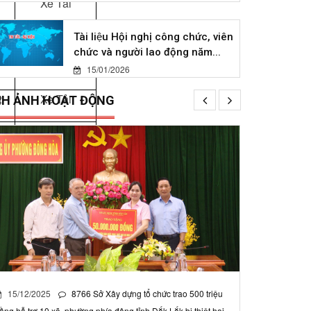
1
Xe Tải
7
Xe Tải
Tài liệu Hội nghị công chức, viên
chức và người lao động năm...
4
Xe Tải
15/01/2026
2
Xe Tải
NH ẢNH HOẠT ĐỘNG
4
Xe Tải
7
Xe Tải
7
Xe Tải
7
Xe Tải
7
Xe Tải
6
Xe Tải