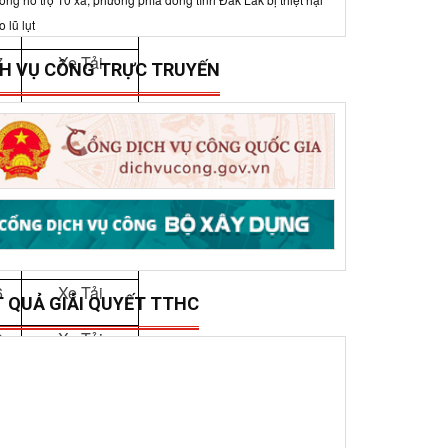
9
Xe Tải
15/12/2025
0
7
Xe Tải
ở Xây dựng tổ chức trao 500 triệu đồng hỗ trợ 10
ã, phường phía đông tỉnh Đắk Lắk bị thiệt hại do lũ
3
Xe Tải
ụt
1
Xe Tải
CH VỤ CÔNG TRỰC TRUYẾN
8
Xe Tải
3
Xe Tải
6
Xe Tải
0
Xe Tải
6
Xe Taxi
T QUẢ GIẢI QUYẾT TTHC
8
Xe Tải