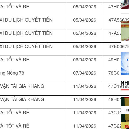
ẢI TỐT VÀ RẺ
05/04/2026
47H0203
XI DU LỊCH QUYẾT TIẾN
05/04/2026
47A5663
XI DU LỊCH QUYẾT TIẾN
05/04/2026
47A5702
XI DU LỊCH QUYẾT TIẾN
05/04/2026
47E0067
ẢI TỐT VÀ RẺ
06/04/2026
49H0114
ông Nông 78
07/04/2026
78C0173
NH
 VẬN TẢI GIA KHANG
11/04/2026
47C1919
 VẬN TẢI GIA KHANG
11/04/2026
48H0171
T
ẢI TỐT VÀ RẺ
11/04/2026
47C1048
ẢI TỐT VÀ RẺ
11/04/2026
47C2266