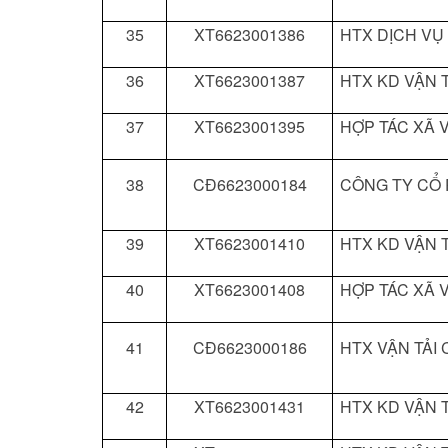
35
XT6623001386
HTX DỊCH VỤ
36
XT6623001387
HTX KD VẬN T
37
XT6623001395
HỢP TÁC XÃ V
38
CĐ6623000184
CÔNG TY CỔ 
39
XT6623001410
HTX KD VẬN T
40
XT6623001408
HỢP TÁC XÃ V
41
CĐ6623000186
HTX VẬN TẢI
42
XT6623001431
HTX KD VẬN T