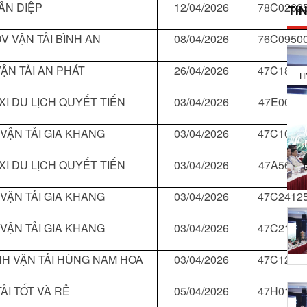
ÂN DIỆP
12/04/2026
78C0262
TIN
V VẬN TẢI BÌNH AN
08/04/2026
76C0950
ẬN TẢI AN PHÁT
26/04/2026
47C1864
T
XI DU LỊCH QUYẾT TIẾN
03/04/2026
47E0069
 VẬN TẢI GIA KHANG
03/04/2026
47C1061
XI DU LỊCH QUYẾT TIẾN
03/04/2026
47A5680
 VẬN TẢI GIA KHANG
03/04/2026
47C2412
 VẬN TẢI GIA KHANG
03/04/2026
47C2196
H VẬN TẢI HÙNG NAM HOA
03/04/2026
47C1250
ẢI TỐT VÀ RẺ
05/04/2026
47H0153