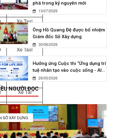
phá trong kỷ nguyên mới
1
Xe Tải
13/07/2026
9
Xe Taxi
Ông Hồ Quang Đệ được bổ nhiệm
7
Xe Taxi
Giám đốc Sở Xây dựng
30/06/2026
9
Xe Taxi
0
Xe Tải
Hưởng ứng Cuộc thi “Ứng dụng trí
tuệ nhân tạo vào cuộc sống - AI...
2
Xe Tải
26/05/2026
IỀU NGƯỜI ĐỌC
8
Xe Tải
1
Xe Tải
IN SỞ XÂY DỰNG
0
Xe Tải
2
Xe Tải