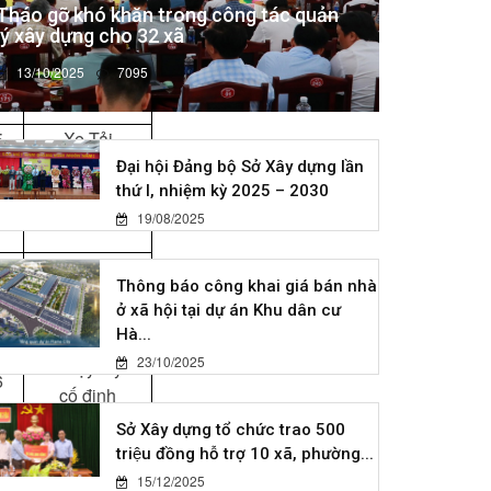
Tháo gỡ khó khăn trong công tác quản
lý xây dựng cho 32 xã
6
Xe Tải
13/10/2025
7095
7
Xe Tải
5
Xe Tải
Đại hội Đảng bộ Sở Xây dựng lần
Xe chạy tuyến
thứ I, nhiệm kỳ 2025 – 2030
9
cố định
19/08/2025
3
Xe Tải
Thông báo công khai giá bán nhà
ở xã hội tại dự án Khu dân cư
3
Xe Tải
Hà...
23/10/2025
Xe chạy tuyến
6
cố định
Sở Xây dựng tổ chức trao 500
5
Xe Tải
triệu đồng hỗ trợ 10 xã, phường...
15/12/2025