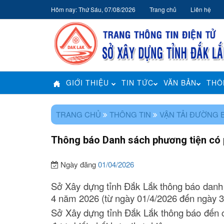
Hôm nay: Thứ Sáu, 07/08/2026
Trang chủ
Liên hệ
GIỚI THIỆU
TIN TỨC
VĂN BẢN
THÔ
TRANG CHỦ
THÔNG TIN
VẬN TẢI ĐƯỜNG 
Thông báo Danh sách phương tiện có 
Ngày đăng
01/04/2026
Sở Xây dựng tỉnh Đắk Lắk thông báo danh 
4 năm 202
6
(từ ngày 01/4/202
6
đến ngày 3
Sở Xây dựng tỉnh Đắk Lắk thông báo đến cá