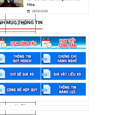
Hòa...
4
Xe Tải
08/05/2026
NH MỤC THÔNG TIN
3
Xe Tải
8
Xe Tải
1
Xe Tải
8
Xe Tải
6
Xe Tải
6
Xe Tải
0
Xe Tải
7
Xe Tải