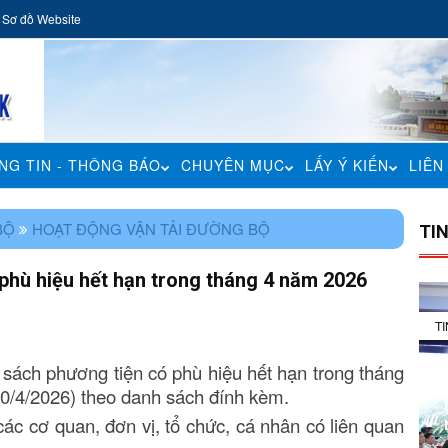
Sơ đồ Website
NG TIN - THÔNG BÁO
CHUYÊN MỤC
LẤY Ý KIẾN
LIÊN
BỘ
HOẠT ĐỘNG VẬN TẢI ĐƯỜNG BỘ
TI
phù hiệu hết hạn trong tháng 4 năm 2026
T
sách phương tiện có phù hiệu hết hạn trong tháng
0/4/202
6
) theo danh sách đính kèm.
c cơ quan, đơn vị, tổ chức, cá nhân có liên quan