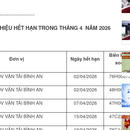
--------------------
HIỆU HẾT HẠN TRONG THÁNG 4 NĂM 202
6
Biển kiể
Đơn vị
Ngày hết hạn
soát
V VẬN TẢI BÌNH AN
02/04/2026
76H0067
V VẬN TẢI BÌNH AN
02/04/2026
48H0017
V VẬN TẢI BÌNH AN
07/04/2026
47H0038
V VẬN TẢI BÌNH AN
15/04/2026
47C2273
V VẬN TẢI BÌNH AN
19/04/2026
76C1433