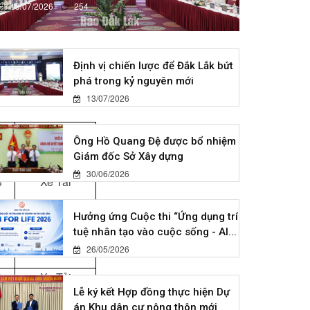
13/07/2026
254
Định vị chiến lược để Đắk Lắk bứt
phá trong kỷ nguyên mới
13/07/2026
m
Phù hiệu
Ông Hồ Quang Đệ được bổ nhiệm
Giám đốc Sở Xây dựng
30/06/2026
3
Xe Tải
4
Xe Tải
Hưởng ứng Cuộc thi “Ứng dụng trí
tuệ nhân tạo vào cuộc sống - AI...
3
Xe Tải
26/05/2026
9
Xe Tải
Lễ ký kết Hợp đồng thực hiện Dự
án Khu dân cư nông thôn mới
4
Xe Tải