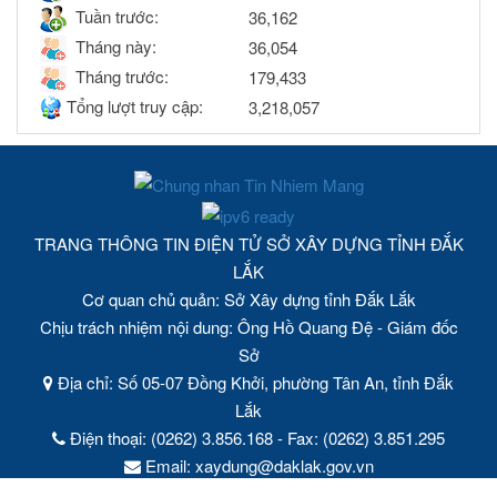
Tuần trước:
36,162
Tháng này:
36,054
Tháng trước:
179,433
Tổng lượt truy cập:
3,218,057
TRANG THÔNG TIN ĐIỆN TỬ SỞ XÂY DỰNG TỈNH ĐẮK
LẮK
Cơ quan chủ quản: Sở Xây dựng tỉnh Đắk Lắk
Chịu trách nhiệm nội dung: Ông Hồ Quang Đệ - Giám đốc
Sở
Địa chỉ: Số 05-07 Đồng Khởi, phường Tân An, tỉnh Đắk
Lắk
Điện thoại: (0262) 3.856.168 - Fax: (0262) 3.851.295
Email: xaydung@daklak.gov.vn
Ghi rõ nguồn tin "https://soxaydung.daklak.gov.vn/" khi phát