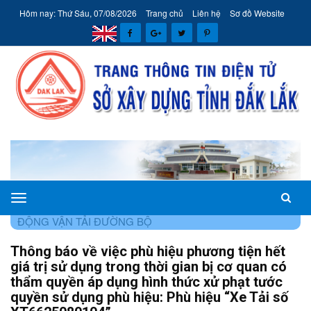
Hôm nay: Thứ Sáu, 07/08/2026
Trang chủ
Liên hệ
Sơ đồ Website
Sở
TRANG CHỦ
THÔNG TIN
VẬN TẢI ĐƯỜNG BỘ
HOẠT
Xây
ĐỘNG VẬN TẢI ĐƯỜNG BỘ
dựng
Thông báo về việc phù hiệu phương tiện hết
tỉnh
giá trị sử dụng trong thời gian bị cơ quan có
Đắk
thẩm quyền áp dụng hình thức xử phạt tước
Lắk
quyền sử dụng phù hiệu: Phù hiệu “Xe Tải số