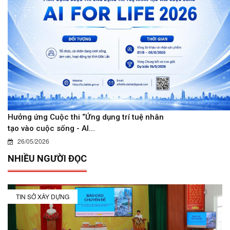
Hưởng ứng Cuộc thi “Ứng dụng trí tuệ nhân
tạo vào cuộc sống - AI...
26/05/2026
NHIỀU NGƯỜI ĐỌC
TIN SỞ XÂY DỰNG