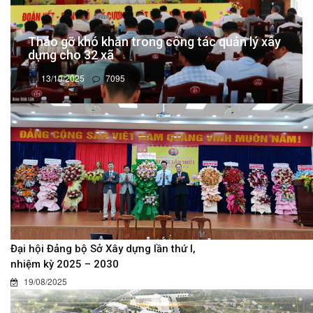
Tháo gỡ khó khăn trong công tác quản lý xây
dựng cho 32 xã
13/10/2025
7095
Đại hội Đảng bộ Sở Xây dựng lần thứ I,
nhiệm kỳ 2025 – 2030
19/08/2025