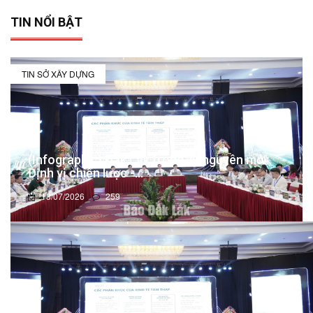
TIN NỔI BẬT
TIN SỞ XÂY DỰNG
(Infographic) Đắk Lắk trong kỷ nguyên mới:
Định vị chiến lược -...
13/07/2026
259