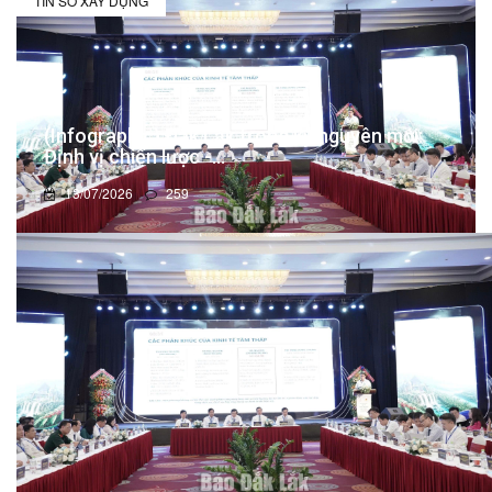
TIN SỞ XÂY DỰNG
(Infographic) Đắk Lắk trong kỷ nguyên mới:
Định vị chiến lược -...
13/07/2026
259