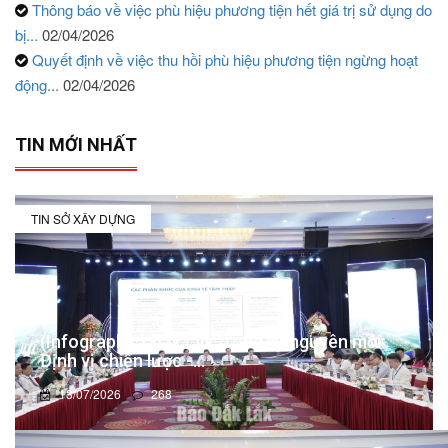
Thông báo về việc phù hiệu phương tiện hết giá trị sử dụng do
bị...
02/04/2026
Quyết định về việc thu hồi phù hiệu phương tiện ngừng hoạt
động...
02/04/2026
TIN MỚI NHẤT
TIN SỞ XÂY DỰNG
(Infographic) Đắk Lắk trong kỷ nguyên mới:
Định vị chiến lược -...
13/07/2026
268