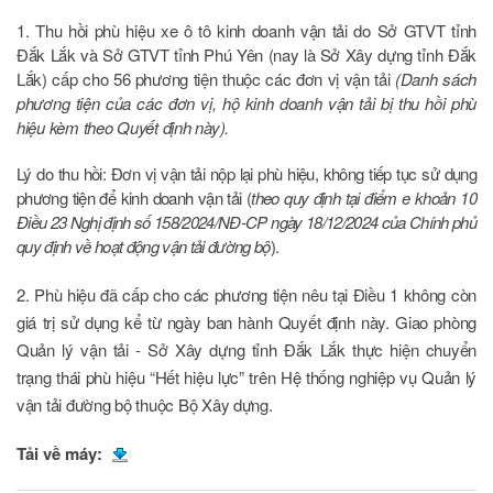
1.
Thu hồi phù hiệu xe ô tô kinh doanh vận tải do Sở GTVT tỉnh
Đắk Lắk và Sở GTVT tỉnh Phú Yên (nay là Sở Xây dựng tỉnh Đắk
Lắk) cấp cho
56
phương tiện thuộc các đơn vị vận tải
(Danh sách
phương tiện của các đơn vị, hộ kinh doanh vận tải
bị thu hồi phù
hiệu kèm theo Quyết định này).
Lý do thu hồi:
Đơn vị vận tải nộp lại phù hiệu, không tiếp tục sử dụng
phương tiện để kinh doanh vận tải (
theo quy định tại
đ
iểm e
k
hoản 10
Điều 23 Nghị định số 158/2024/NĐ-CP ngày 18/12/2024 của Chính phủ
quy định về hoạt động vận tải đường bộ
).
2.
Phù hiệu đã cấp cho các phương tiện nêu tại
Điều 1
không còn
giá trị sử dụng kể từ ngày ban hành Quyết định này. Giao phòng
Quản lý vận tải - Sở Xây dựng tỉnh Đắk Lắk thực hiện chuyển
trạng thái phù hiệu “Hết hiệu lực” trên Hệ thống nghiệp vụ Quản lý
vận tải đường bộ thuộc Bộ Xây dựng.
Tải về máy: