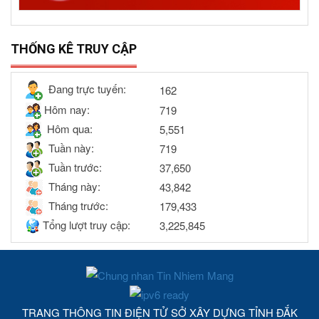
THỐNG KÊ TRUY CẬP
Đang trực tuyến:
162
Hôm nay:
719
Hôm qua:
5,551
Tuần này:
719
Tuần trước:
37,650
Tháng này:
43,842
Tháng trước:
179,433
Tổng lượt truy cập:
3,225,845
TRANG THÔNG TIN ĐIỆN TỬ SỞ XÂY DỰNG TỈNH ĐẮK