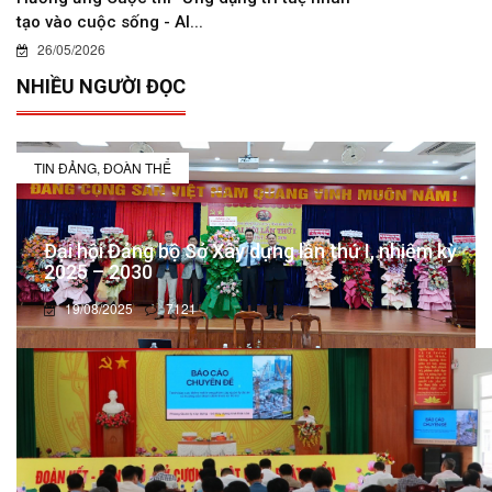
tạo vào cuộc sống - AI...
26/05/2026
NHIỀU NGƯỜI ĐỌC
TIN ĐẢNG, ĐOÀN THỂ
Đại hội Đảng bộ Sở Xây dựng lần thứ I, nhiệm kỳ
2025 – 2030
19/08/2025
7121