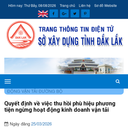
Hôm nay: Thứ Bảy, 08/08/2026
Trang chủ
Liên hệ
Sơ đồ Website
Sở
TRANG CHỦ
THÔNG TIN
VẬN TẢI ĐƯỜNG BỘ
HOẠT
Xây
ĐỘNG VẬN TẢI ĐƯỜNG BỘ
dựng
Quyết định về việc thu hồi phù hiệu phương
tỉnh
tiện ngừng hoạt động kinh doanh vận tải
Đắk
Lắk
Ngày đăng
25/03/2026