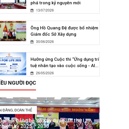
phá trong kỷ nguyên mới
13/07/2026
Ông Hồ Quang Đệ được bổ nhiệm
Giám đốc Sở Xây dựng
30/06/2026
Hưởng ứng Cuộc thi “Ứng dụng trí
tuệ nhân tạo vào cuộc sống - AI...
26/05/2026
IỀU NGƯỜI ĐỌC
IN ĐẢNG, ĐOÀN THỂ
Đại hội Đảng bộ Sở Xây dựng lần thứ I,
nhiệm kỳ 2025 – 2030