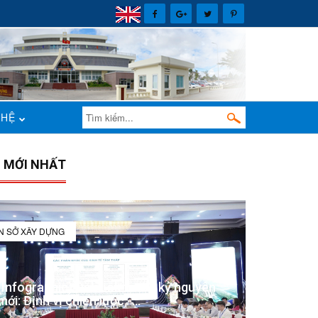
 HỆ
N MỚI NHẤT
IN SỞ XÂY DỰNG
(Infographic) Đắk Lắk trong kỷ nguyên
mới: Định vị chiến lược -...