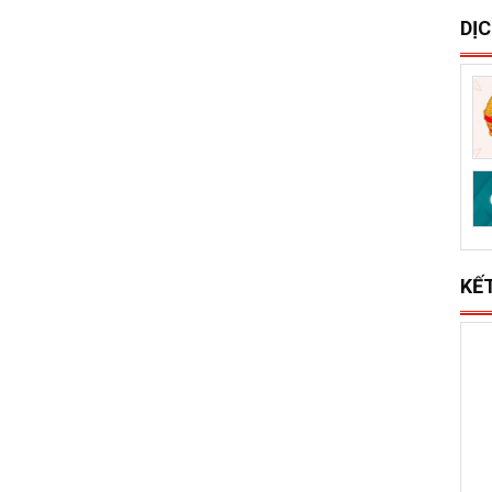
S
x
l
DỊ
KẾ