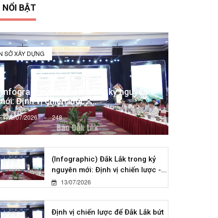
 NỔI BẬT
IN SỞ XÂY DỰNG
(Infographic) Đắk Lắk trong kỷ nguyên
mới: Định vị chiến lược -...
13/07/2026
248
(Infographic) Đắk Lắk trong kỷ
nguyên mới: Định vị chiến lược -...
13/07/2026
Định vị chiến lược để Đắk Lắk bứt