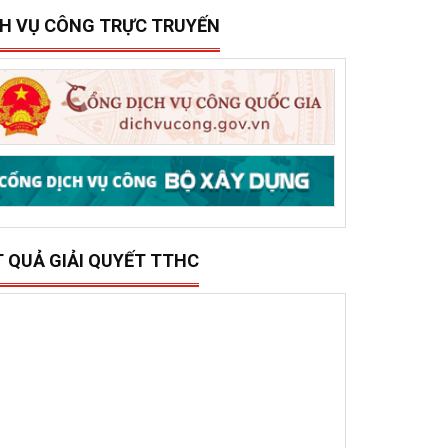
15/12/2025
0
ở Xây dựng tổ chức trao 500 triệu đồng hỗ trợ 10
ã, phường phía đông tỉnh Đắk Lắk bị thiệt hại do lũ
ụt
CH VỤ CÔNG TRỰC TRUYẾN
T QUẢ GIẢI QUYẾT TTHC