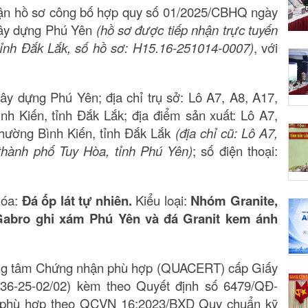
hận hồ sơ công bố hợp quy số 01/2025/CBHQ ngày
 xây dựng Phú Yên
(hồ sơ được tiếp nhận trực tuyến
ỉnh Đắk Lắk, số hồ sơ: H15.16-251014-0007)
, với
xây dựng Phú Yên; địa chỉ trụ sở: Lô A7, A8, A17,
 Kiến, tỉnh Đắk Lắk; địa điểm sản xuất: Lô A7,
hường Bình Kiến, tỉnh Đắk Lắk
(địa chỉ cũ: Lô A7,
hành phố Tuy Hòa, tỉnh Phú Yên)
; số điện thoại:
hóa:
Đá ốp lát tự nhiên.
Kiểu loại:
Nhóm Granite,
abro ghi xám Phú Yên và đá Granit kem ánh
ung tâm Chứng nhận phù hợp (QUACERT) cấp Giấy
36-25-02/02) kèm theo Quyết định số 6479/QĐ-
 phù hợp theo QCVN 16:2023/BXD Quy chuẩn kỹ