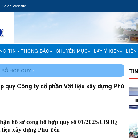
Sơ đồ Website
NG TIN - THÔNG BÁO
CHUYÊN MỤC
LẤY Ý KIẾN
LIÊN
 BỐ HỢP QUY
TI
p quy Công ty cổ phần Vật liệu xây dựng Phú
T
nhận hồ sơ công bố hợp quy số 01/2025/CBHQ
 liệu xây dựng Phú Yên