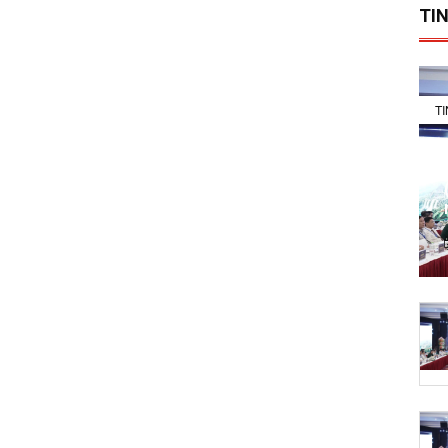
TIN
T