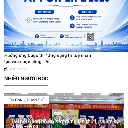
Hưởng ứng Cuộc thi “Ứng dụng trí tuệ nhân
tạo vào cuộc sống - AI...
26/05/2026
NHIỀU NGƯỜI ĐỌC
TIN ĐẢNG, ĐOÀN THỂ
Đại hội Đảng bộ Sở Xây dựng lần thứ I, nhiệm kỳ
2025 – 2030