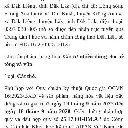
xã Đắk Liêng, tỉnh Đắk Lắk (địa chỉ cũ: Lòng sông
Krông Ana thuộc xã Dur Kmăl, huyện Krông Ana và
xã Đắk Liêng, huyện Lắk, tỉnh Đắk Lắk, điện thoại:
0397 080 805 (hồ sơ được tiếp nhận trực tuyến qua
Trung tâm Phục vụ hành chính công tỉnh Đắk Lắk, số
hồ sơ: H15.16-250925-0013).
Cho sản phẩm, hàng hóa:
Cát tự nhiên dùng cho bê
tông và vữa
.
Loại:
Cát thô
.
Phù hợp với Quy chuẩn kỹ thuật Quốc gia QCVN
16:2023/BXD về sản phẩm, hàng hóa vật liệu xây
dựng và có giá trị từ
ngày
19 tháng 9 năm 2025 đến
ngày 18 tháng 9 năm 2028
. Giấy chứng nhận hợp
quy và dấu hợp quy số
25.17301-BM.AP
do Công
ty Cổ phần Khoa học kỹ thuật AIPAS Việt Nam cấp