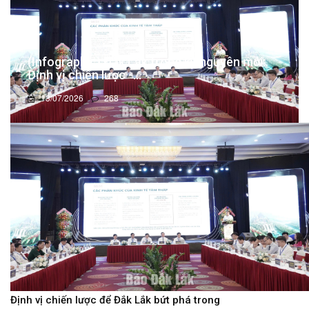
(Infographic) Đắk Lắk trong kỷ nguyên mới:
Định vị chiến lược -...
13/07/2026
268
Định vị chiến lược để Đắk Lắk bứt phá trong