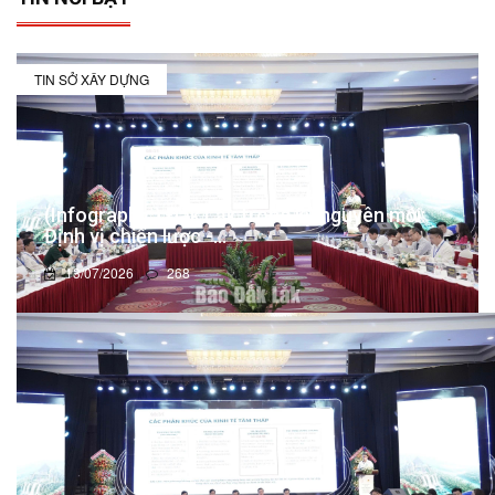
TIN SỞ XÂY DỰNG
(Infographic) Đắk Lắk trong kỷ nguyên mới:
Định vị chiến lược -...
13/07/2026
268