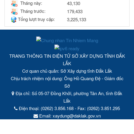
Tháng này:
43,130
Tháng trước:
179,433
Tổng lượt truy cập:
3,225,133
TRANG THÔNG TIN ĐIỆN TỬ SỞ XÂY DỰNG TỈNH ĐẮK
LẮK
Cơ quan chủ quản: Sở Xây dựng tỉnh Đắk Lắk
Chịu trách nhiệm nội dung: Ông Hồ Quang Đệ - Giám đốc
Sở
Địa chỉ: Số 05-07 Đồng Khởi, phường Tân An, tỉnh Đắk
Lắk
Điện thoại: (0262) 3.856.168 - Fax: (0262) 3.851.295
Email: xaydung@daklak.gov.vn
Ghi rõ nguồn tin "https://soxaydung.daklak.gov.vn/" khi phát
hành lại thông tin từ Trang thông tin điện tử này.