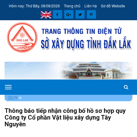
Hôm nay: Thứ Bảy, 08/08/2026
Trang chủ
Liên hệ
Sơ đồ Website
Sở
TRANG CHỦ
THÔNG TIN
TIẾP NHẬN CÔNG BỐ HỢP
Xây
QUY
dựng
Thông báo tiếp nhận công bố hồ sơ hợp quy
tỉnh
Công ty Cổ phần Vật liệu xây dựng Tây
Đắk
Nguyên
Lắk