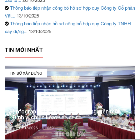
Thông báo tiếp nhận công bố hồ sơ hợp quy Công ty Cổ phần
Vật...
13/10/2025
Thông báo tiếp nhận hồ sơ công bố hợp quy Công ty TNHH
xây dựng...
13/10/2025
TIN MỚI NHẤT
TIN SỞ XÂY DỰNG
(Infographic) Đắk Lắk trong kỷ nguyên mới:
Định vị chiến lược -...
13/07/2026
259