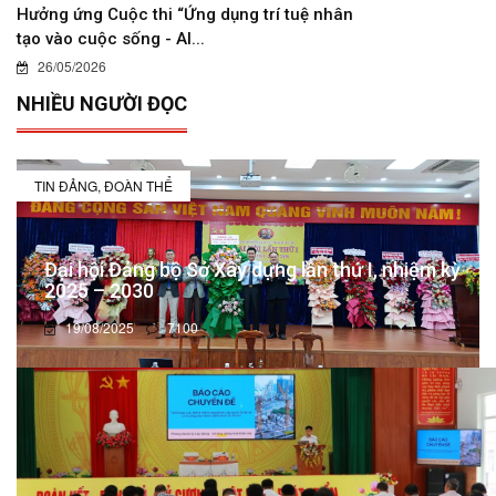
Hưởng ứng Cuộc thi “Ứng dụng trí tuệ nhân
tạo vào cuộc sống - AI...
26/05/2026
NHIỀU NGƯỜI ĐỌC
TIN ĐẢNG, ĐOÀN THỂ
Đại hội Đảng bộ Sở Xây dựng lần thứ I, nhiệm kỳ
2025 – 2030
19/08/2025
7100