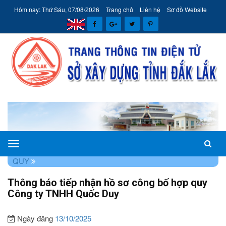
Hôm nay: Thứ Sáu, 07/08/2026
Trang chủ
Liên hệ
Sơ đồ Website
Sở
TRANG CHỦ
THÔNG TIN
TIẾP NHẬN CÔNG BỐ HỢP
Xây
QUY
dựng
Thông báo tiếp nhận hồ sơ công bố hợp quy
tỉnh
Công ty TNHH Quốc Duy
Đắk
Lắk
Ngày đăng
13/10/2025