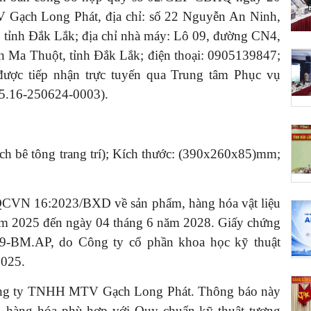
Gạch Long Phát, địa chỉ: số 22 Nguyễn An Ninh,
tỉnh Đắk Lắk; địa chỉ nhà máy: Lô 09, đường CN4,
Ma Thuột, tỉnh Đắk Lắk; điện thoại: 0905139847;
ược tiếp nhận trực tuyến qua Trung tâm Phục vụ
15.16-250624-0003).
gạch bê tông trang trí); Kích thước: (390x260x85)mm;
QCVN 16:2023/BXD về sản phẩm, hàng hóa vật liệu
 năm 2025 đến ngày 04 tháng 6 năm 2028. Giấy chứng
9-BM.AP, do Công ty cổ phần khoa học kỹ thuật
2025.
Công ty TNHH MTV Gạch Long Phát. Thông báo này
, hàng hóa phù hợp với Quy chuẩn kỹ thuật tương