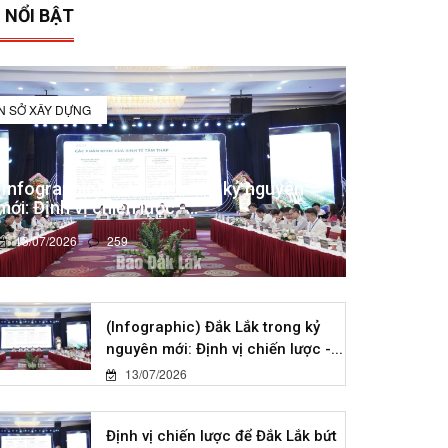
 NỔI BẬT
IN SỞ XÂY DỰNG
(Infographic) Đắk Lắk trong kỷ nguyên
mới: Định vị chiến lược -...
13/07/2026
259
(Infographic) Đắk Lắk trong kỷ
nguyên mới: Định vị chiến lược -...
13/07/2026
Định vị chiến lược để Đắk Lắk bứt