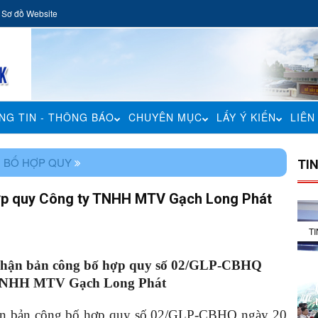
Sơ đồ Website
NG TIN - THÔNG BÁO
CHUYÊN MỤC
LẤY Ý KIẾN
LIÊN
 BỐ HỢP QUY
TI
hợp quy Công ty TNHH MTV Gạch Long Phát
T
 nhận bản công bố hợp quy số 02/GLP-CBHQ
y TNHH MTV Gạch Long Phát
hận bản công bố hợp quy số 02/GLP-CBHQ ngày 20