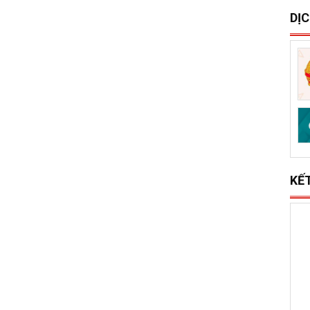
S
x
l
DỊ
KẾ