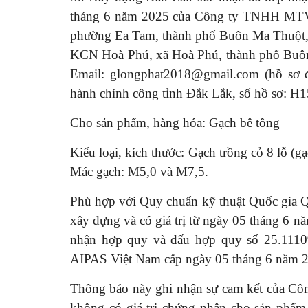
tháng 6 năm 2025 của Công ty TNHH MTV 
phường Ea Tam, thành phố Buôn Ma Thuột, 
KCN Hoà Phú, xã Hoà Phú, thành phố Buôn 
Email: glongphat2018@gmail.com (hồ sơ đ
hành chính công tỉnh Đắk Lắk, số hồ sơ: H
Cho sản phẩm, hàng hóa: Gạch bê tông
Kiểu loại, kích thước: Gạch trồng cỏ 8 lỗ (
Mác gạch: M5,0 và M7,5.
Phù hợp với Quy chuẩn kỹ thuật Quốc gia 
xây dựng và có giá trị từ ngày 05 tháng 6
nhận hợp quy và dấu hợp quy số 25.1110
AIPAS Việt Nam cấp ngày 05 tháng 6 năm 
Thông báo này ghi nhận sự cam kết của 
không có giá trị chứng nhận cho sản phẩm