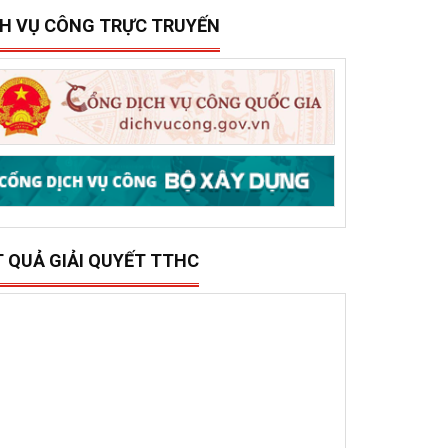
15/12/2025
0
ở Xây dựng tổ chức trao 500 triệu đồng hỗ trợ 10
ã, phường phía đông tỉnh Đắk Lắk bị thiệt hại do lũ
ụt
CH VỤ CÔNG TRỰC TRUYẾN
T QUẢ GIẢI QUYẾT TTHC