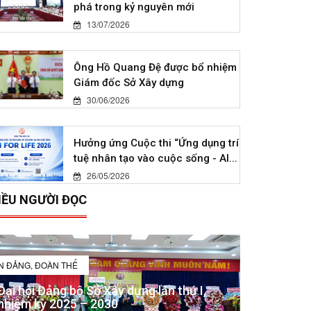
phá trong kỷ nguyên mới
13/07/2026
Ông Hồ Quang Đệ được bổ nhiệm
Giám đốc Sở Xây dựng
30/06/2026
Hưởng ứng Cuộc thi “Ứng dụng trí
tuệ nhân tạo vào cuộc sống - AI...
26/05/2026
IỀU NGƯỜI ĐỌC
IN ĐẢNG, ĐOÀN THỂ
Đại hội Đảng bộ Sở Xây dựng lần thứ I,
nhiệm kỳ 2025 – 2030