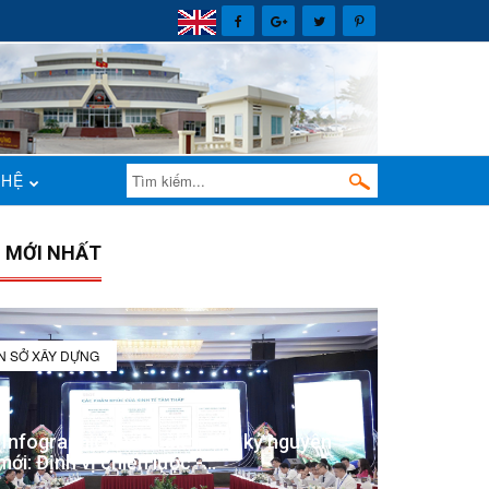
 HỆ
N MỚI NHẤT
IN SỞ XÂY DỰNG
(Infographic) Đắk Lắk trong kỷ nguyên
mới: Định vị chiến lược -...